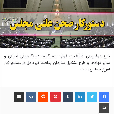
طرح دوفوریتی شفافیت قوای سه گانه، دستگاههای اجرائی و
سایر نهادها و طرح تشکیل سازمان پدافند غیرعامل در دستور کار
امروز مجلس است.
لینکدین
‫تامبلر
پینترست
‫رددیت
‫VKontakte
اشتراک گذاری از طریق ایمیل
چاپ