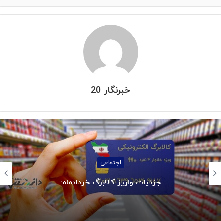
خبرنگار 20
اجتماعی
جزئیات واریز کالابرگ خردادماه: