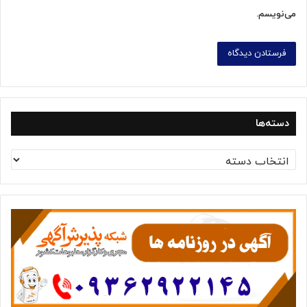
می‌نویسم.
دسته‌ها
د
س
ت
ه‌
ه
ا