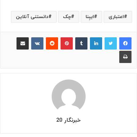
اعتباری
ایبِنا
چک
دانستنی آنلاین
لینکدین
‫تامبلر
پینترست
‫رددیت
‫VKontakte
اشتراک گذاری از طریق ایمیل
چاپ
خبرنگار 20