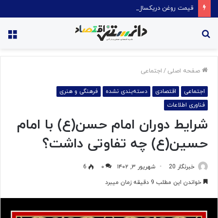
قیمت روغن دریکسال رکورد زد
جستجو
منو
برای
صفحه اصلی
/
اجتماعی
اجتماعی
اقتصادی
دسته‌بندی نشده
فرهنگی و هنری
فناوری اطلاعات
شرایط دوران امام حسن(ع) با امام
حسین(ع) چه تفاوتی داشت؟
خبرنگار 20
شهریور ۳, ۱۴۰۲
۰
6
خواندن این مطلب 9 دقیقه زمان میبرد