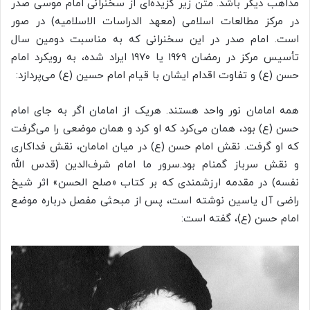
مذاهب دیگر باشد. متن زیر گزیده‌ای از سخنرانی امام موسی صدر
در مرکز مطالعات اسلامی (معهد الدراسات الاسلامیه) در صور
است. امام صدر در این سخنرانی که به مناسبت دومین سال
تأسیس مرکز در رمضان
۱۹۶۹
یا
۱۹۷۰
ایراد شده، به رویکرد امام
حسن (ع) و تفاوت اقدام ایشان با قیام امام حسین (ع) می‌پردازد:
همه امامان نور واحد هستند. هریک از امامان اگر به جای امام
حسن (ع) بود، همان می‌کرد که او کرد و همان موضعی را می‌گرفت
که او گرفت. نقش امام حسن (ع) در میان امامان، نقش فداکاری
و نقش سرباز گمنام بود.سرور ما امام شرف‌الدین (قدس الله
نفسه) در مقدمه ارزشمندی که بر کتاب «صلح الحسن» اثر شیخ
راضی آل یاسین نوشته است، پس از مبحثی مفصل درباره موضع
امام حسن (ع)، گفته است: