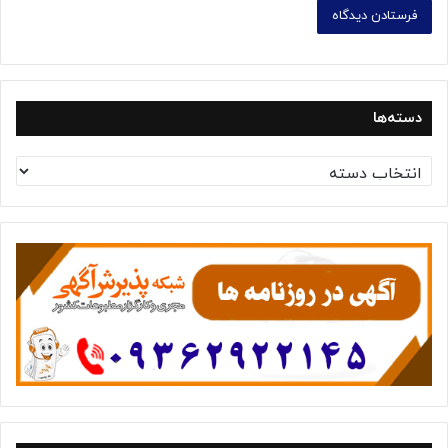
دسته‌ها
د
س
ت
ه‌
ه
ا