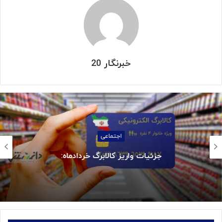
خبرنگار 20
اجتماعی
جزئیات واریز کالابرگ خردادماه: