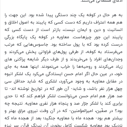
ادعای مسلمانی می‌کنند.
به هر حال در کوفه یک چند دستگی پیدا شده بود. این جهت را
هم همه اعتراف داریم که دست کسی که پایبند به اصول اخلاق و
انسانیت و دین و ایمان نیست، بازتر است از دست کسی که
پایبند این جور چیزهاست. معاویه در کوفه یک پایگاه بزرگی
درست کرده بود که با پول ساخته بود. جاسوس‌هایی که مرتب
می‌فرستاد به کوفه، از طرفی پول‌های فراوانی پخش می‌کردند و
وجدان‌های افراد را می‌خریدند و از طرف دیگر شایعه پراکنی
های
زیاد می‌کردند و روحیه‌ها را خراب می‌نمودند. اینها همه به جای
خود، در عین حال اگر امام حسن ایستادگی می‌کرد یک لشکر انبوه
در مقابل معاویه به وجود می‌آورد، لشکری که شاید حداقل سی
چهل هزار نفر باشد، و شاید- آن طور که در تواریخ نوشته اند- تا
صد هزار هم امام حسن می‌توانست لشکر فراهم کند که تا حدی
برابری کند با لشکر
جرّار
صد و پنجاه هزار نفری معاویه. نتیجه چه
بود؟ در صفّین، امیرالمؤمنین- که در آن وقت نیروی عراق بهتر و
بیشتر هم بود- هجده ماه با معاویه جنگید؛ بعد از هجده ماه که
نزدیک بود معاویه شکست کامل بخورد، آن نیرنگِ قرآن سر نیزه