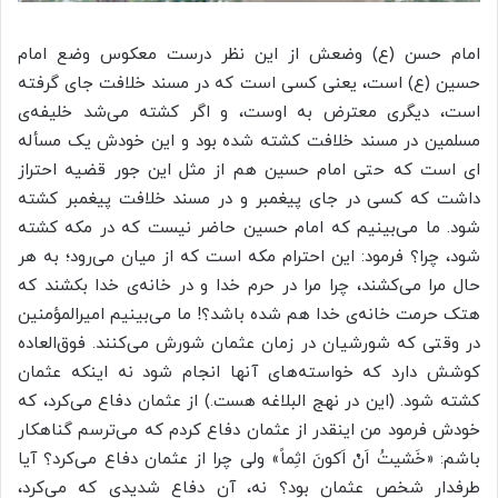
امام حسن (ع) وضعش از این نظر درست معکوس وضع امام
حسین (ع) است، یعنی کسی است که در مسند خلافت جای گرفته
است، دیگری معترض به اوست، و اگر کشته می‌شد خلیفه‌ی
مسلمین در مسند خلافت کشته شده بود و این خودش یک مسأله
ای است که حتی امام حسین هم از مثل این جور قضیه احتراز
داشت که کسی در جای پیغمبر و در مسند خلافت پیغمبر کشته
شود. ما می‌بینیم که امام حسین حاضر نیست که در مکه کشته
شود، چرا؟ فرمود: این احترام مکه است که از میان می‌رود؛ به هر
حال مرا می‌کشند، چرا مرا در حرم خدا و در خانه‌ی خدا بکشند که
هتک حرمت خانه‌ی خدا هم شده باشد؟! ما می‌بینیم امیرالمؤمنین
در وقتی که شورشیان در زمان عثمان شورش می‌کنند. فوق‌العاده
کوشش دارد که خواسته‌های آنها انجام شود نه اینکه عثمان
کشته شود. (این در نهج البلاغه هست.) از عثمان دفاع می‌کرد، که
خودش فرمود من اینقدر از عثمان دفاع کردم که می‌ترسم گناهکار
باشم: «خَشیتُ
اَنْ
اَکونَ
اثِماً» ولی چرا از عثمان دفاع می‌کرد؟ آیا
طرفدار شخص عثمان بود؟ نه، آن دفاع شدیدی که می‌کرد،