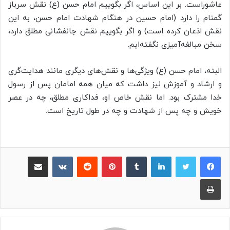
عاشوراست. بر این اساس، اگر بگوییم امام حسن (ع) نقش سرباز
گمنام را دارد (امام حسین در هنگام شهادت امام حسن، به این
نقش اذعان کرده است) و اگر بگوییم نقش جانفشانی مطلق دارد،
سخن مبالغه‌آمیزی نگفته‌ایم.
البته، امام حسن (ع) ویژگی‌ها و نقش‌های دیگری مانند هدایت‌گری
و ارشاد و آموزش نیز داشت که میان همه امامان پس از رسول
خدا مشترک بود. اما نقش خاص او، فداکاری مطلق، چه در عصر
خویش و چه پس از شهادت و چه در طول تاریخ است.
لینکدین
‫تامبلر
پینترست
‫رددیت
‫VKontakte
اشتراک گذاری از طریق ایمیل
چاپ