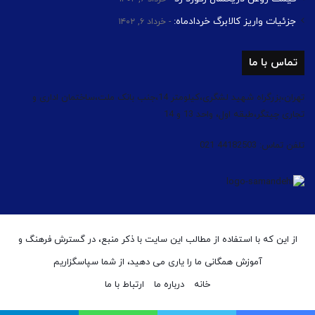
جزئیات واریز کالابرگ خردادماه:
خرداد ۶, ۱۴۰۲
تماس با ما
تهران،بزرگراه شهید لشگری،کیلومتر 14،جنب بانک ملت،ساختمان اداری و
تجاری چیتگر،طبقه اول، واحد 13 و 14
تلفن تماس: 44182503 021
از این که با استفاده از مطالب این سایت با ذکر منبع، در گسترش فرهنگ و
آموزش همگانی ما را یاری می دهید، از شما سپاسگزاریم
خانه
درباره ما
ارتباط با ما