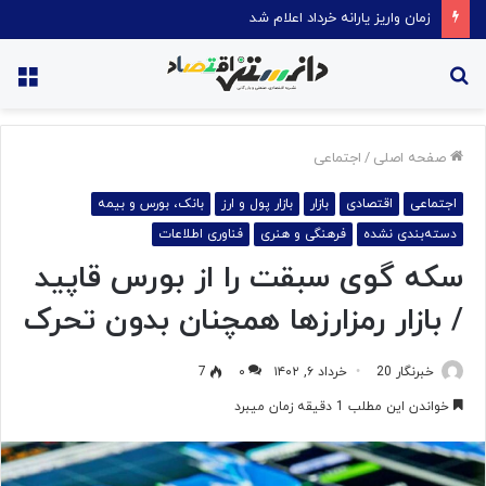
قیمت روغن دریکسال رکورد زد
جستجو
منو
برای
صفحه اصلی
/
اجتماعی
اجتماعی
اقتصادی
بازار
بازار پول و ارز
بانک، بورس و بیمه
دسته‌بندی نشده
فرهنگی و هنری
فناوری اطلاعات
سکه گوی سبقت را از بورس قاپید
/ بازار رمزارزها همچنان بدون تحرک
خبرنگار 20
خرداد ۶, ۱۴۰۲
۰
7
خواندن این مطلب 1 دقیقه زمان میبرد