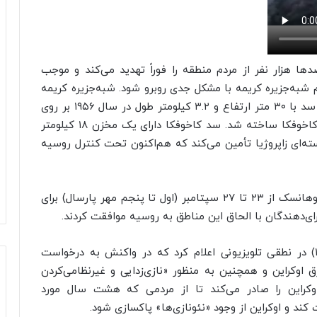
ا هزار نفر از مردم منطقه را فوراً تهدید می‌کند و موجب
ه تأمین آب مردم شبه‌جزیره کریمه با مشکل جدی روبرو شود. شبه‌جزیره کریمه
۲۰۱۴ با برگزاری همه‌پرسی به روسیه ملحق شد. این سد با ۳۰ متر ارتفاع و ۳.۲ کیلومتر طول در سال ۱۹۵۶ بر روی
اخوفکا
ساخته شد. سد
کاخوفکا
دارای یک مخزن ۱۸ کیلومتر
ته‌ای
زاپروژیا
تأمین
می‌کند که هم‌اکنون تحت کنترل روسیه
وهانسک
از ۲۳ تا ۲۷ سپتامبر (اول تا پنجم مهر پارسال) برای
ای‌دهندگان با الحاق این مناطق به روسیه موافقت کردند.
رئیس جمهور روسیه ۲۴ فوریه (پنجم اسفند ۱۴۰۰) در نطقی تلویزیونی اعلام کرد که در واکنش به درخواست
 اوکراین و همچنین به منظور «نازی‌زدایی و غیرنظامی‌کردن
اوکراین را صادر می‌کند تا از مردمی که هشت سال مورد
کند و اوکراین از وجود «نئونازی‌ها» پاکسازی شود.