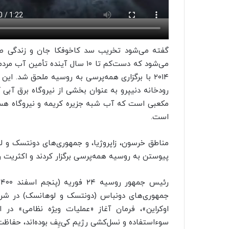
گفته می‌شود تخریب سد
کاخوفکا
جان و زندگی صده
می‌شود که دست‌کم تا ۱۰ سال آیند
رودخانه
دنیپرو
به عنوان بخشی از نیروگاه برق آبی
ک
مکعبی است که آب شبه جزیره کریمه و نیروگاه هس
است.
مناطق
خرسون
،
زاپروژیا
، و جمهوری‌های
دونتسک
و
ل
پیوستن به روسیه همه‌پرسی برگزار کردند و اکثریت ر
جمهوری‌های
دونباس
(
دونتسک
و
لوهانسک
) در شرق
اوکراین»، فرمان آغاز «عملیات ویژه نظامی» در 
سوءاستفاده و نسل‌کشی رژیم کی‌یِف بوده‌اند، حفاظت 