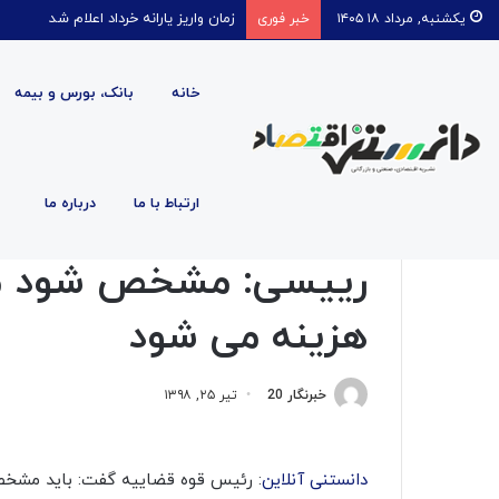
قیمت روغن دریکسال رکورد زد
یکشنبه, مرداد ۱۸ ۱۴۰۵
خبر فوری
خانه
بانک، بورس و بیمه
صفحه اصلی
/
اجتماعی
/
رییسی: مشخص شود مالیات های پ
ارتباط با ما
درباره ما
اجتماعی
اقتصاد کلان
اقتصادی
قضایی
رییسی: مشخص شود مال
هزینه می شود
خبرنگار 20
تیر ۲۵, ۱۳۹۸
دانستنی آنلاین
: رئیس قوه قضاییه گفت: باید مشخص