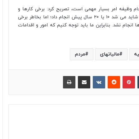
جام وظیفه امر بسیار مهمی است، تصریح کرد: برخی کارها و
اقدامات در رابطه با پیشرفت نظام مالیاتی کشور را شاید می شد ۱۰ یا ۲۰ سال پیش انجام داد؛ اما بخاطر برخی
انجام نشد. بنابراین ما باید توجه کنیم که امور و اقدامات
یه
مالیاتهای
مردم
‫تامبلر
پینترست
‫رددیت
‫VKontakte
اشتراک گذاری از طریق ایمیل
چاپ