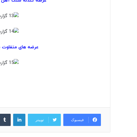
عرضه گندله سنگ آهن و
عرضه های متفاوت پ
لینکدین
فیسبوک
توییتر