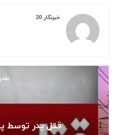
خبرنگار 20
بعدی
آسیب
خردا
قتل پدر توسط پسر 