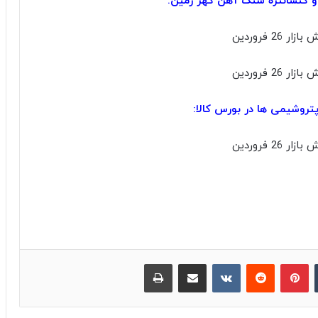
 کنسانتره سنگ آهن گهر زمین:
تروشیمی ها در بورس کالا:
‫تامبلر
پینترست
‫رددیت
‫VKontakte
اشتراک گذاری از طریق ایمیل
چاپ