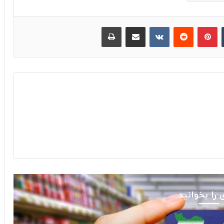
‫تامبلر
پینترست
‫رددیت
‫VKontakte
اشتراک گذاری از طریق ایمیل
چاپ
 را بخوانید