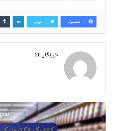
لینکدین
فیسبوک
توییتر
خبرنگار 20
بعدی