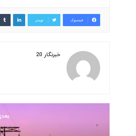
لینکدین
فیسبوک
توییتر
خبرنگار 20
بعدی