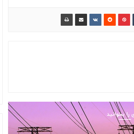
‫تامبلر
پینترست
‫رددیت
‫VKontakte
اشتراک گذاری از طریق ایمیل
چاپ
 را بخوانید