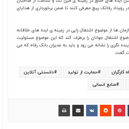
رفتن ایده های خلاق در زمینه ی فین تک و سلامت از صاحبان
در رویداد رفاتک پیچ معرفی کنند تا ضمن برخورداری از هدایای
ن ها از موضوع اشتغال زایی در زمینه ی ایده های خلاقانه
ضوع اشتغال جوانان را برطرف کند که این موضوع مسئولیت
ده نگری را نشانه می رود و باید به مدیران بانک رفاه که می
وت گفت.
ه کارگران
حمایت از تولید
دانسنتی آنلاین
منابع انسانی
‫تامبلر
پینترست
‫رددیت
‫VKontakte
اشتراک گذاری از طریق ایمیل
چاپ