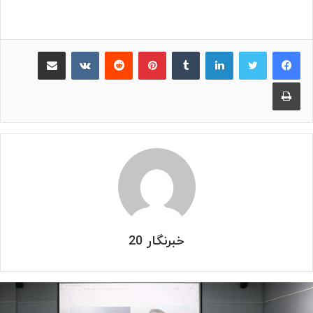
لینکدین
‫تامبلر
پینترست
‫رددیت
‫VKontakte
اشتراک گذاری از طریق ایمیل
چاپ
خبرنگار 20