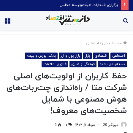
برگزاری انتخابات هیأت‌رئیسه مجلس
جستجو
منو
برای
صفحه اصلی
/
اجتماعی
اجتماعی
اقتصادی
بازار
بازار پول و ارز
بانک، بورس و بیمه
دسته‌بندی نشده
فرهنگی و هنری
فناوری اطلاعات
حفظ کاربران از اولویت‌های اصلی
شرکت متا / راه‌اندازی چت‌ربات‌های
هوش مصنوعی با شمایل
شخصیت‌های معروف!
خبرنگار 20
مرداد ۱۱, ۱۴۰۲
۰
5