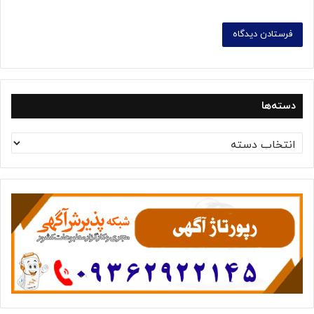
دسته‌ها
د
س
ت
ه‌
ه
ا