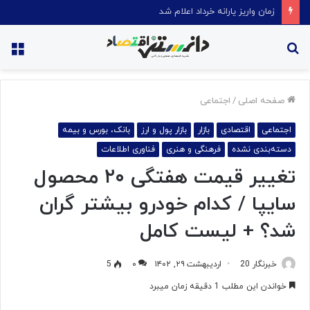
قیمت روغن دریکسال رکورد زد
جستجو
منو
برای
صفحه اصلی
/
اجتماعی
اجتماعی
اقتصادی
بازار
بازار پول و ارز
بانک، بورس و بیمه
دسته‌بندی نشده
فرهنگی و هنری
فناوری اطلاعات
تغییر قیمت هفتگی ۲۰ محصول
سایپا / کدام خودرو بیشتر گران
شد؟ + لیست کامل
خبرنگار 20
اردیبهشت ۲۹, ۱۴۰۲
۰
5
خواندن این مطلب 1 دقیقه زمان میبرد