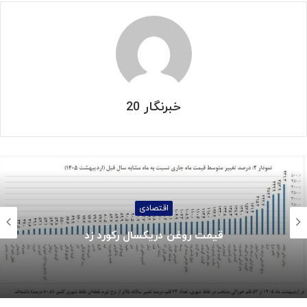
خبرنگار 20
اجتماعی
جزئیات واریز کالابرگ خردادماه: