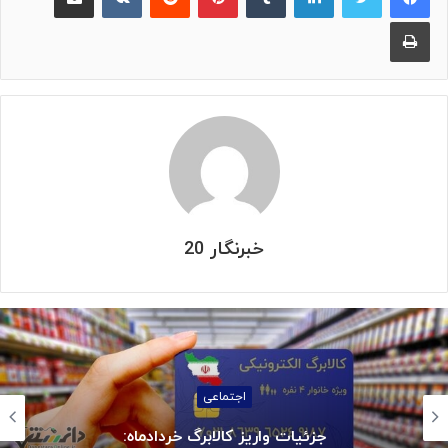
چاپ
خبرنگار 20
اجتماعی
جزئیات واریز کالابرگ خردادماه: