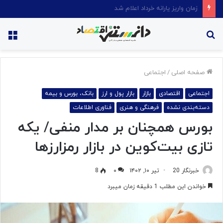
قیمت روغن دریکسال رکورد زد
جستجو
منو
برای
صفحه اصلی
/
اجتماعی
اجتماعی
اقتصادی
بازار
بازار پول و ارز
بانک، بورس و بیمه
دسته‌بندی نشده
فرهنگی و هنری
فناوری اطلاعات
بورس همچنان بر مدار منفی/ یکه
تازی بیت‌کوین در بازار رمزارزها
خبرنگار 20
تیر ۱۰, ۱۴۰۲
۰
8
خواندن این مطلب 1 دقیقه زمان میبرد