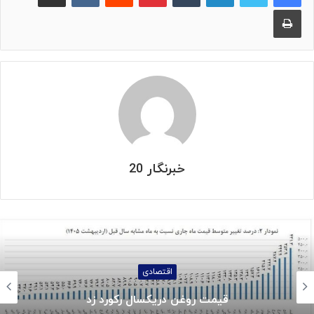
چاپ
خبرنگار 20
اجتماعی
جزئیات واریز کالابرگ خردادماه: