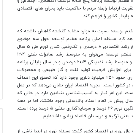
مه هفتم توسعه برنامه پنج ساله توسعه اقتصادی، اجتماعی و
یت ارتباط رابطه مردم با حاکمیت باید بحران های اقتصادی
پایدار کشور را فراهم کند.
هفتم توسعه نسبت به موارد مشابه گذشته کاهش داشته که
خواهد کرد. مسئله اصلی برنامه هفتم توسعه حول سه موضوع
کلیدی بحث پیشرفت اقتصادی توأم با عدالت، تحقق رشد اقتصادی ۸ درصدی و تک‌رقمی شدن تورم طی ۵ سال
آینده است. از جمله اهداف اقتصادی دیگر برنامه هفتم توسعه می‌توان به متوسط رشد صادرات نفتی ۱۲٫۴
درصدی، متوسط رشد صادرات غیرنفتی ۲۲٫۶ درصدی و متوسط رشد نقدینگی ۲۰٫۴ درصدی و در سال پایانی برنامه
رنامه، برای افزایش ظرفیت تولید نفت و گاز طبیعی و محصولات
پتروشیمی و حفظ ظرفیت فعلی، نیاز به سرمایه‌گذاری حدود ۲۵۰ میلیارد دلاری وجود دارد که تحقق این اهداف
ت در کشور است. تجربه اقتصاد ایران نشان می‌دهد که در عمل
ت. این امر نیاز به آسیب‌شناسی بنیادین دارد. در حالی که
یابی به میانگین رشد اقتصادی ۸ درصد از ۲۰ سال پیش در تمام اسناد بالادستی وجود داشته، اما در دهه
گذشته میانگین رشد اقتصادی ایران صفر درصد، میانگین تورم ۲۶ درصد و سرمایه‌گذاری منفی ۵ درصد بوده است.
د یعنی ترکیه و عربستان فاصله زیادی داشته‌ایم.
 علل تورم در اقتصاد کشور گفت: مسئله تورم در ابتدا ناشی از