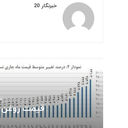
خبرنگار 20
بعدی
خردا
قیمت روغن د