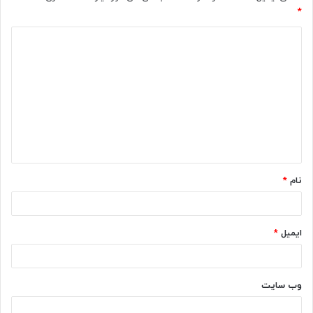
*
د
ی
د
گ
ا
ه
*
نام
*
ایمیل
*
وب‌ سایت