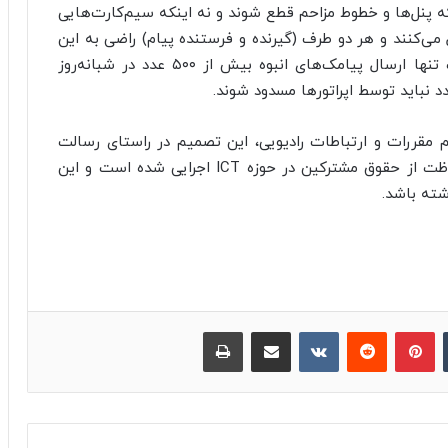
ه پنل‌ها و خطوط مزاحم قطع شوند و نه اینکه سیم‌کارت‌هایی
می‌کنند و هر دو طرف (گیرنده و فرستنده پیام) راضی به این
موضوع هستند، مسدود شوند. اما باید توجه داشت تنها ارسال پیامک‌های انبوه بیش از ۵۰۰ عدد در شبانه‌روز
د نباید توسط اپراتورها مسدود شوند.
م مقررات و ارتباطات رادیویی، این تصمیم در راستای رسالت
وزارت ارتباطات و فناوری اطلاعات در حمایت و حفاظت از حقوق مشترکین در حوزه ICT اجرایی شده است و این
شته باشد.
‫تامبلر
پینترست
‫رددیت
‫VKontakte
اشتراک گذاری از طریق ایمیل
چاپ