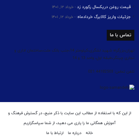
قیمت روغن دریکسال رکورد زد
خرداد ۱۲, ۱۴۰۱
جزئیات واریز کالابرگ خردادماه:
خرداد ۱۲, ۱۴۰۱
تماس با ما
تهران،بزرگراه شهید لشگری،کیلومتر 14،جنب بانک ملت،ساختمان اداری و
تجاری چیتگر،طبقه اول، واحد 13 و 14
تلفن تماس: 44182503 021
از این که با استفاده از مطالب این سایت با ذکر منبع، در گسترش فرهنگ و
آموزش همگانی ما را یاری می دهید، از شما سپاسگزاریم
خانه
درباره ما
ارتباط با ما