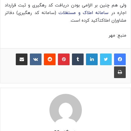
ولی هم چنین بر الزامی بودن دریافت کد رهگیری و ثبت قرارداد
اجاره در
سامانه املاک و مستغلات
(سامانه کد رهگیری) دفاتر
مشاوران املاکتأکید کرده است.
منبع: مهر
لینکدین
‫تامبلر
پینترست
‫رددیت
‫VKontakte
اشتراک گذاری از طریق ایمیل
چاپ