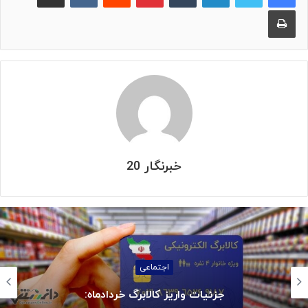
چاپ
خبرنگار 20
اجتماعی
جزئیات واریز کالابرگ خردادماه: