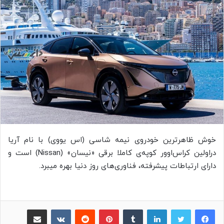
خوش ظاهرترین خودروی نیمه شاسی (اس یووی) با نام آریا
دراولین کراس‌اوور کوپه‌ی کاملا برقی «نیسان» (Nissan) است و
دارای ارتباطات پیشرفته، فناوری‌های روز دنیا بهره میبرد.
لینکدین
‫تامبلر
پینترست
‫رددیت
‫VKontakte
اشتراک گذاری از طریق ایمیل