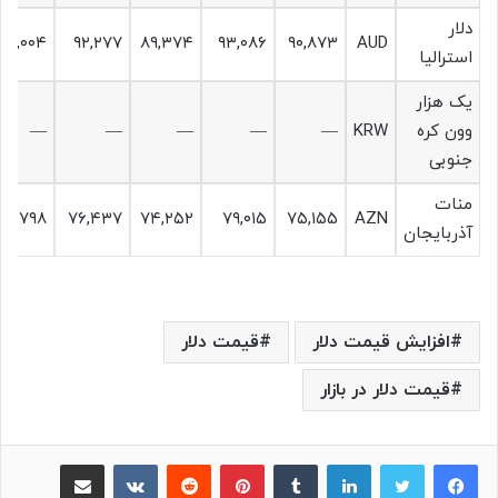
دلار
۹۳,۰۰۴
۹۲,۲۷۷
۸۹,۳۷۴
۹۳,۰۸۶
۹۰,۸۷۳
AUD
استرالیا
یک هزار
وون کره
KRW
—
—
—
—
—
جنوبی
منات
۷۷,۷۹۸
۷۶,۴۳۷
۷۴,۲۵۲
۷۹,۰۱۵
۷۵,۱۵۵
AZN
آذربایجان
افزایش قیمت دلار
قیمت دلار
قیمت دلار در بازار
لینکدین
‫تامبلر
پینترست
‫رددیت
‫VKontakte
اشتراک گذاری از طریق ایمیل